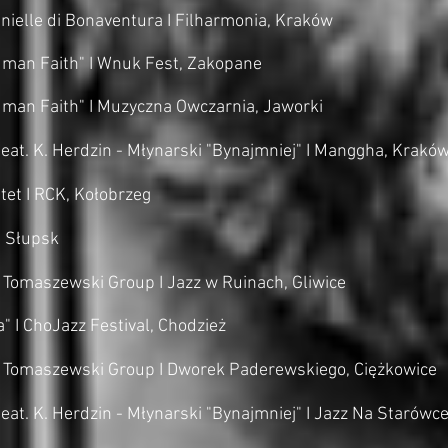
ielle di Bonaventura I Filharmonia, Kraków
uman Faith" I Wnuk Fest, Zakopane
man Faith" I Muzyczna Owczarnia, Jaworki
eat. K. Herdzin - Młynarski "Bynajmniej" I Manggha, Krakó
et I RCK, Kołobrzeg
I Słupsk
 Tomaszewski Group I Jazz w Ruinach, Gliwice
 I ChoJazz Festival, Chodzież
ł Tomaszewski Group I Dworek Paderewskiego, Ciężkowice
eat. K. Herdzin - Młynarski "Bynajmniej" I Jazz Na Starów