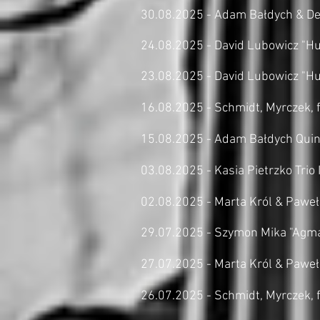
30.08.2025 - Adam Bałdych & Den
24.08.2025 - David Lubowicz "H
23.08.2025 - David Lubowicz "Hu
16.08.2025 - Schmidt, Myrczek, f
15.08.2025 - Adam Bałdych Quint
03.08.2025 - Kasia Pietrzko Trio 
02.08.2025 - Marta Król & Paweł
​29.07.2025 -
Szymon Mika "Agma"
​27.07.2025 -
Marta Król & Pawe
26.07.2025 - Schmidt, Myrczek, f