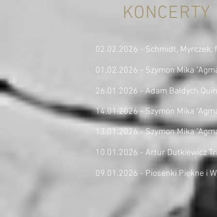
KONCERTY
02.02.2026 - Schmidt, Myrczek, f
01.02.2026 - Szymon Mika "Agma
26.01.2026 - Adam Bałdych Quin
14.01.2026 - Szymon Mika "Agma"
13.01.2026 - Szymon Mika "Agma"
10.01.2026 - Artur Dutkiewicz Tr
09.01.2026 - Piosenki Piękne i W
----------------