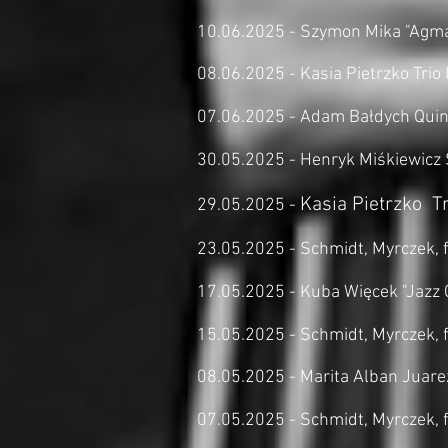
10.06.2025 - Szymon Mika "Agma
08.06.2025 - Kasia Pietrzko Tri
07.06.2025 - Adam Bałdych Quint
30.05.2025 - Henryk Miśkiewicz S
Kasia Pietrzko Tr
29.05.2025 -
23.05.2025 - Schmidt, Myrczek, f
17.05.2025 - Kuba Więcek "Jazz
15.05.2025 - Schmidt, Myrczek, f
08.05.2025 -
Marita Alban Juarez
07.05.2025 - Schmidt, Myrczek, f