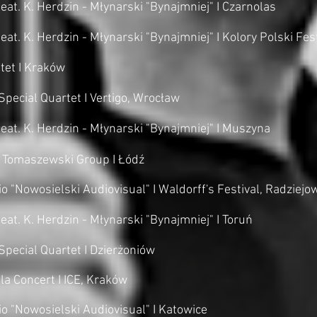
eat. K. Herdzin - Młynarski "Bynajmniej" I Czarnolas
at. K. Herdzin - Młynarski "Bynajmniej" I Kolory Polski Fest
tet I Kraków
pecial Quartet I Vertigo, Wrocław
eat. K. Herdzin - Młynarski "Bynajmniej" I Muszyna
ł Tomaszewski Group I Łódź
o "Nowosielski Audiovisual" I Waldorff's Festival, Radziejo
at. K. Herdzin - Młynarski "Bynajmniej" I Toruń
pecial Quartet I Dzierżoniów
a Concert I ICE, Kraków
io "Nowosielski Audiovisual" I Katowice