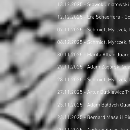
13.12.2025 - Sławek Uniatowski 
12.12.2025 - Era Schaeffera - G
07.11.2025 - Schmidt, Myrczek, f
06.12.2025 - Schmidt, Myrczek, f
30.11.2025 - Marita Alban Juarez
29.11.2025 - Adam Zagórski Quar
28.11.2025 - Schmidt, Myrczek, f
27.11.2025 - Artur Dutkiewicz Tr
25.11.2025 - Adam Bałdych Quart
23.11.2025 - Bernard Maseli I P