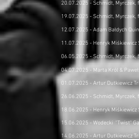
20.07.2025 - Schmidt, Myrczek, f
19.07.2025 - Schmidt, Myrczek, fe
12.07.2025 - Adam Bałdych Quin
11.07.2025 - Henryk Miśkiewicz S
06.05.2025 - Schmidt, Myrczek, f
04.07.2025 - Marta Król & Pawe
01.07.2025 - Artur Dutkiewicz Tri
26.06.2025 - Schmidt, Myrczek, fe
18.06.2025 - Henryk Miśkiewicz S
15.06.2025 - Wodecki "Twist" Gal
14.06.2025 - Artur Dutkiewicz Tr