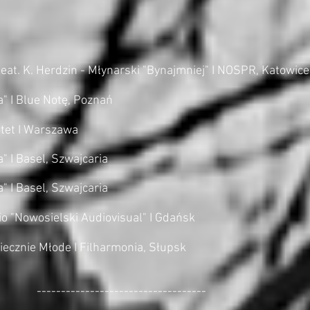
eat. K. Herdzin - Młynarski "Bynajmniej" I NOSPR, Katowice
" I Blue Notę, Poznań
tet I Warszawa
 I Basel, Szwajcaria
 I Basel, Szwajcaria
io "Nowosielski Audiovisual" I Gdańsk
iecznie Młode I Filharmonia, Słupsk
-------------------