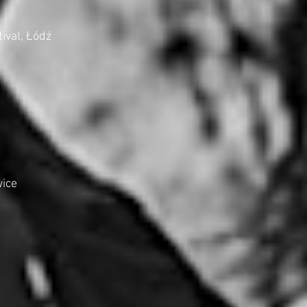
ival, Łódź
wice