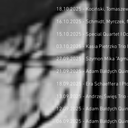
18.10.2025 - Kociński, Tomaszew
16.10.2025 - Schmidt, Myrczek, fe
15.10.2025 - Special Quartet I O
03.10.2025 - Kasia Pietrzko Trio 
27.09.2025 - Szymon Mika "Agma" 
21.09.2025 - Adam Bałdych Quint
18.09.2025 - Era Schaeffera I Pł
13.09.2025 - Andrzej Święs Trio 
12.09.2025 - Adam Bałdych Quin
06.09.2025 - Adam Bałdych Quint