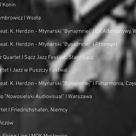
I Konin
ombrowicz I Wsoła
eat. K. Herdzin - Młynarski "Bynajmniej" I CK Alternatywy,
eat. K. Herdzin - Młynarski "Bynajmniej" I Przemyśl
 Quartet I Sącz Jazz Festival, Stary Sącz
tet I Jazz w Puszczy Festival
eat. K. Herdzin - Młynarski "Bynajmniej" I Filharmonia, Cz
io "Nowosielski Audiovisual" I Warszawa
et I Friedrichshafen, Niemcy
ińczów