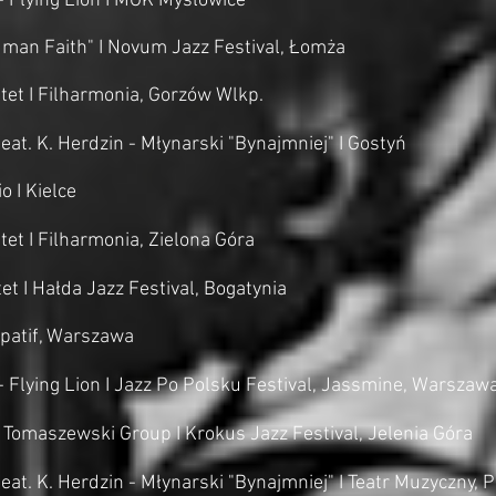
- Flying Lion I MOK Mysłowice
man Faith" I Novum Jazz Festival, Łomża
et I Filharmonia, Gorzów Wlkp.
eat. K. Herdzin - Młynarski "Bynajmniej" I Gostyń
o I Kielce
et I Filharmonia, Zielona Góra
et I Hałda Jazz Festival, Bogatynia
Spatif, Warszawa
- Flying Lion I Jazz Po Polsku Festival, Jassmine, Warszaw
 Tomaszewski Group I Krokus Jazz Festival, Jelenia Góra
eat. K. Herdzin - Młynarski "Bynajmniej" I Teatr Muzyczny, 