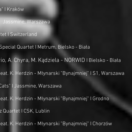
" I Kraków
o I Jassmine, Warszawa
et I Switzerland
pecial Quartet I Metrum, Bielsko - Biała
io, A. Chyra, M. Kądziela - NORWID
I Bielsko - Biała
eat. K. Herdzin - Młynarski "Bynajmniej" I S1, Warszawa
 Cats" I Jassmine, Warszawa
eat. K. Herdzin - Młynarski "Bynajmniej" I Grodno
 Quartet I CSK, Lublin
eat. K. Herdzin - Młynarski "Bynajmniej" I Chorzów