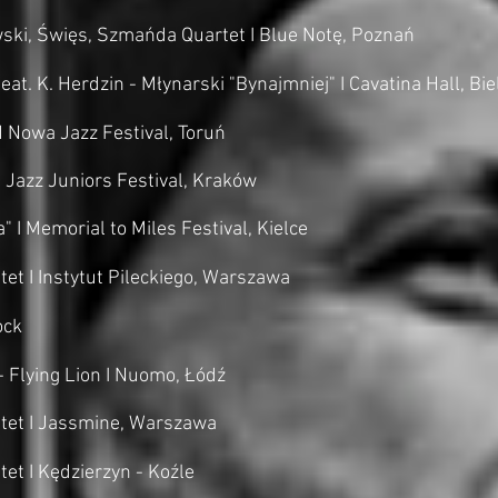
ski, Święs, Szmańda Quartet I Blue Notę, Poznań
at. K. Herdzin - Młynarski "Bynajmniej" I Cavatina Hall, Bie
d Nowa Jazz Festival, Toruń
I Jazz Juniors Festival, Kraków
I Memorial to Miles Festival, Kielce
et I Instytut Pileckiego, Warszawa
ock
- Flying Lion I Nuomo, Łódź
tet I Jassmine, Warszawa
et I Kędzierzyn - Koźle